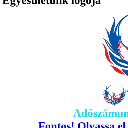
Egyesületünk logója
Adószámun
Fontos! Olvassa el