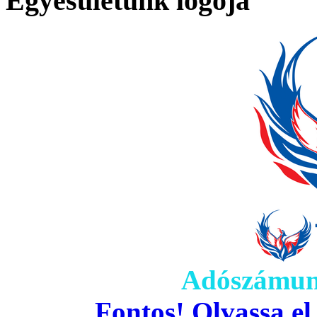
Egyesületünk logója
Adószámun
Fontos! Olvassa el