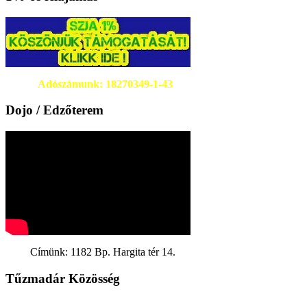
Adószámunk: 18270349-1-43
Dojo / Edzőterem
Címünk: 1182 Bp. Hargita tér 14.
Tűzmadár Közösség