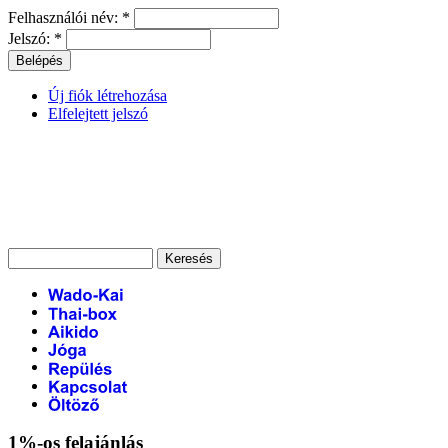
Felhasználói név:
*
Jelszó:
*
Új fiók létrehozása
Elfelejtett jelszó
1%-os felajánlás