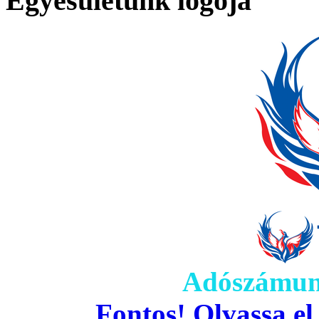
Egyesületünk logója
Adószámun
Fontos! Olvassa el