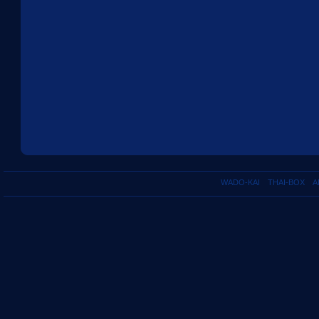
WADO-KAI
THAI-BOX
A