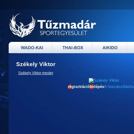
Székely Viktor
Székely Viktor mester
regisztráció
belépés
A hozzászólásh