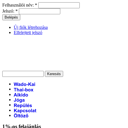
Felhasználói név:
*
Jelszó:
*
Új fiók létrehozása
Elfelejtett jelszó
1%-os felajánlás