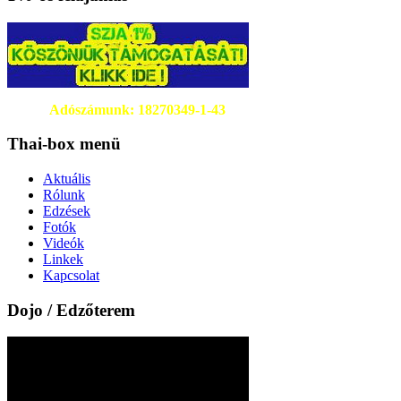
Adószámunk: 18270349-1-43
Thai-box menü
Aktuális
Rólunk
Edzések
Fotók
Videók
Linkek
Kapcsolat
Dojo / Edzőterem