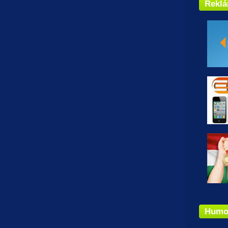
Rekl
Humo