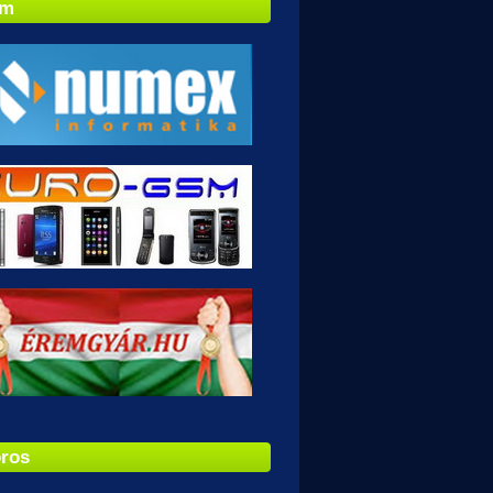
ám
ros