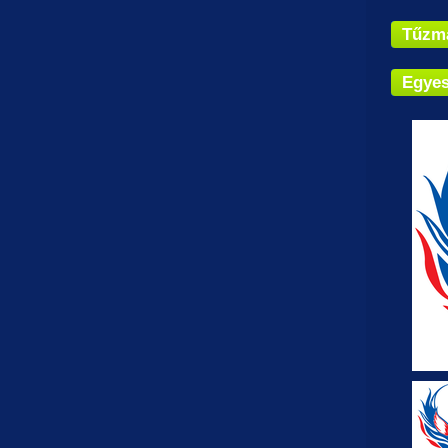
Tűzm
Egyes