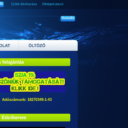
Új fiók létrehozása
Elfelejtett jelszó
 felajánlás
zámunk: 18270349-1-43
/ Edzőterem