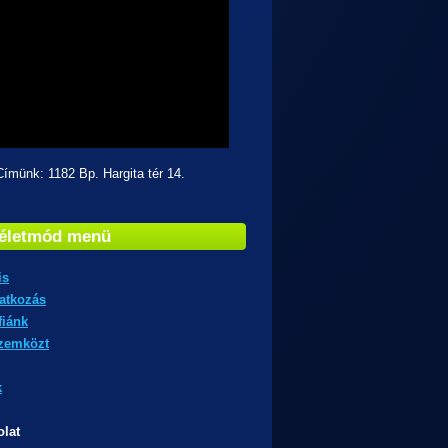
k: 1182 Bp. Hargita tér 14.
-életmód menü
is
atkozás
fiánk
zemközt
k
lat