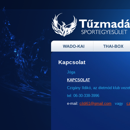
Kapcsolat
Jóga
KAPCSOLAT
Czigány Ildikó, az életmód klub veze
tel: 06-30-338-3996
e-mail:
cildi61@gmail.com
vagy
c