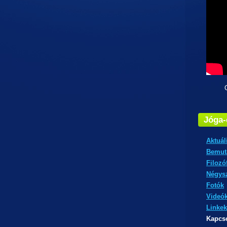
Címün
Jóga
Aktuál
Bemut
Filozó
Négys
Fotók
Videó
Linkek
Kapcso