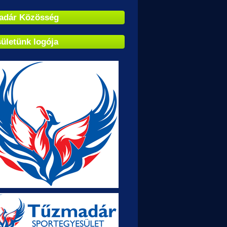
adár Közösség
ületünk logója