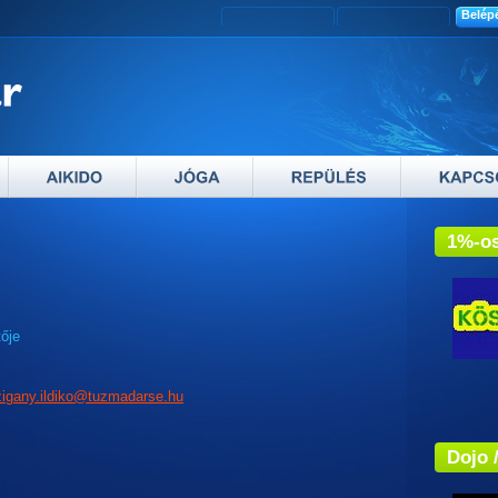
1%-os
tője
Adós
zigany.ildiko@tuzmadarse.hu
Dojo 