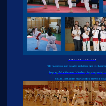
ファイアバード
スポーツ
クラブ
"Ha valamit még nem csináltál, próbálkozz meg vele háromszo
hogy legyőzd a félelmedet. Másodszor, hogy megtanuld, ho
csinálni. Harmadszor, hogy kiderítsd, szereted-e csinál