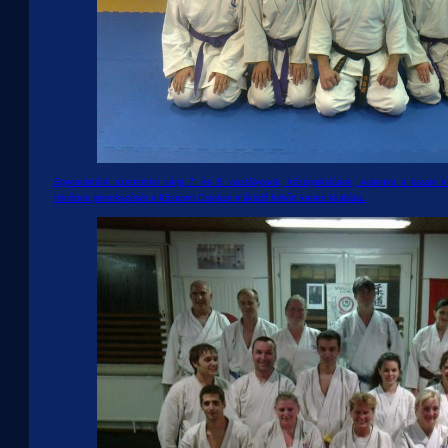
Egyesületünk szeretettel várja 7. és 8. osztályosok, középiskolások, valamint a karate 
felnőttek jelentkezését a Központi Dojoban működő felnőtt karate klubjába.