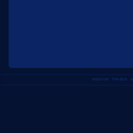
WADO-KAI
THAI-BOX
A