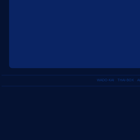
WADO-KAI
THAI-BOX
A