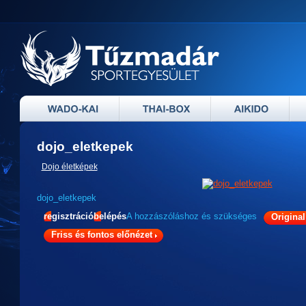
dojo_eletkepek
Dojo életképek
dojo_eletkepek
regisztráció
belépés
A hozzászóláshoz
és
szükséges
Original
Friss és fontos előnézet