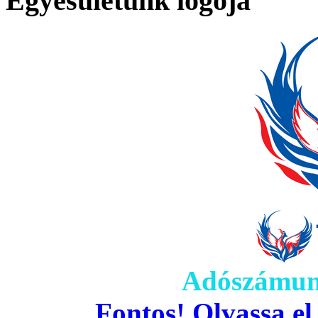
Egyesületünk logója
Adószámun
Fontos! Olvassa el