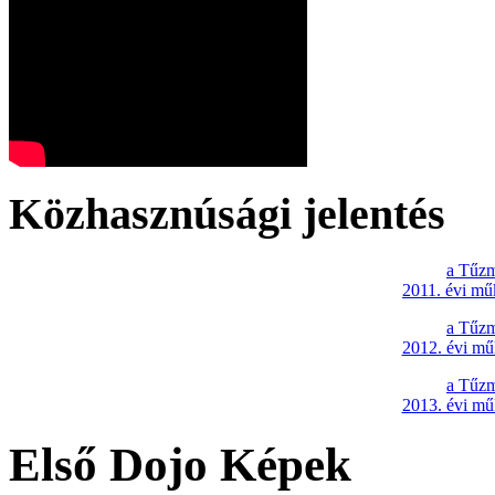
Közhasznúsági jelentés
a Tűzm
2011. évi mű
a Tűzm
2012. évi mű
a Tűzm
2013. évi mű
Első Dojo Képek