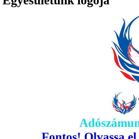
Egyesületünk logója
Adószámun
Fontos! Olvassa el