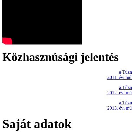
Közhasznúsági jelentés
a Tűzm
2011. évi mű
a Tűzm
2012. évi mű
a Tűzm
2013. évi mű
Saját adatok