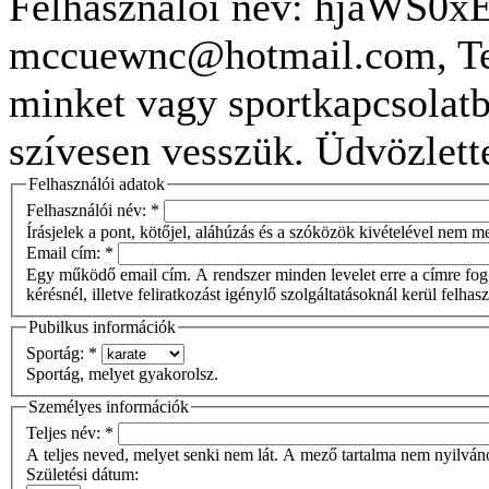
Felhasználói név: hjaWS0x
mccuewnc@hotmail.com, Tel
minket vagy sportkapcsolatb
szívesen vesszük. Üdvözlett
Felhasználói adatok
Felhasználói név:
*
Írásjelek a pont, kötőjel, aláhúzás és a szóközök kivételével nem 
Email cím:
*
Egy működő email cím. A rendszer minden levelet erre a címre fog 
kérésnél, illetve feliratkozást igénylő szolgáltatásoknál kerül felhas
Pubilkus információk
Sportág:
*
Sportág, melyet gyakorolsz.
Személyes információk
Teljes név:
*
A teljes neved, melyet senki nem lát. A mező tartalma nem nyilván
Születési dátum: