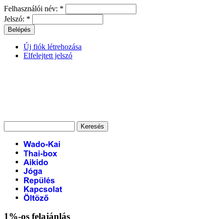
Felhasználói név:
*
Jelszó:
*
Új fiók létrehozása
Elfelejtett jelszó
1%-os felajánlás