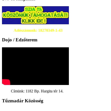
Adószámunk: 18270349-1-43
Dojo / Edzőterem
Címünk: 1182 Bp. Hargita tér 14.
Tűzmadár Közösség