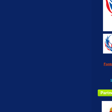
Fonto
1
Partn