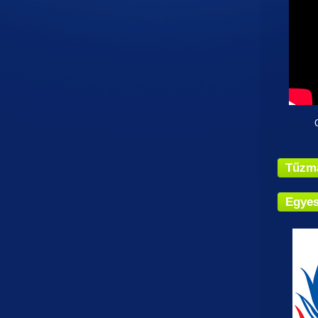
Címün
Tűzm
Egyes