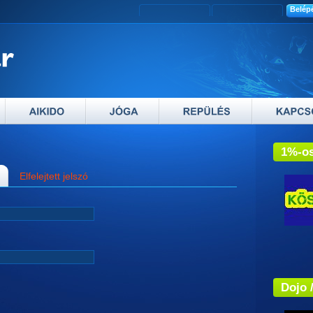
1%-os
Elfelejtett jelszó
Adós
Dojo 