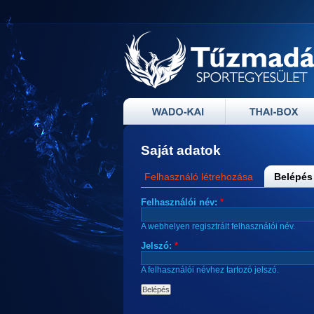
Saját adatok
Felhasználó létrehozása
Belépés
Felhasználói név:
*
A webhelyen regisztrált felhasználói név.
Jelszó:
*
A felhasználói névhez tartozó jelszó.