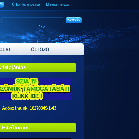
Új fiók létrehozása
Elfelejtett jelszó
 felajánlás
zámunk: 18270349-1-43
/ Edzőterem