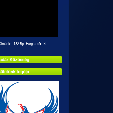
k: 1182 Bp. Hargita tér 14.
adár Közösség
ületünk logója