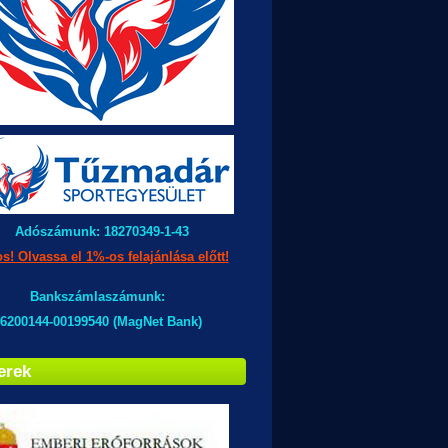
Adószámunk: 18270349-1-43
s! Olvassa el 1%-os felajánlása előtt!
Bankszámlaszámunk:
6200144-00199540 (MagNet Bank)
erek