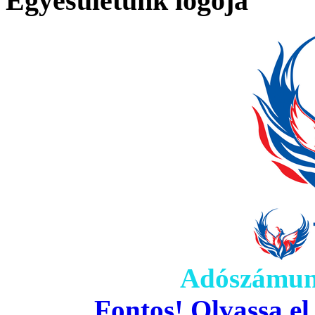
Egyesületünk logója
Adószámun
Fontos! Olvassa el