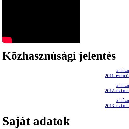
Közhasznúsági jelentés
a Tűzm
2011. évi mű
a Tűzm
2012. évi mű
a Tűzm
2013. évi mű
Saját adatok