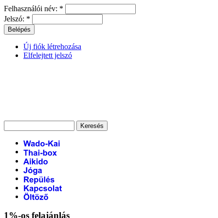
Felhasználói név:
*
Jelszó:
*
Új fiók létrehozása
Elfelejtett jelszó
1%-os felajánlás