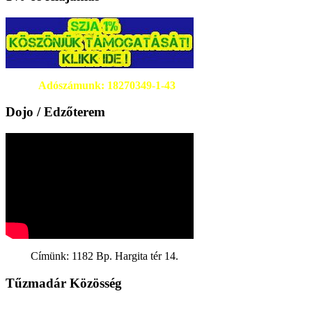
Adószámunk: 18270349-1-43
Dojo / Edzőterem
Címünk: 1182 Bp. Hargita tér 14.
Tűzmadár Közösség