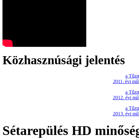
Közhasznúsági jelentés
a Tűzm
2011. évi mű
a Tűzm
2012. évi mű
a Tűzm
2013. évi mű
Sétarepülés HD minősé