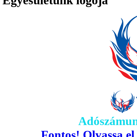
Egyesületünk logója
Adószámun
Fontos! Olvassa el