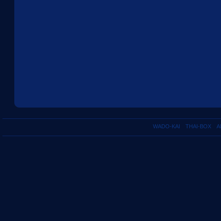
WADO-KAI
THAI-BOX
A