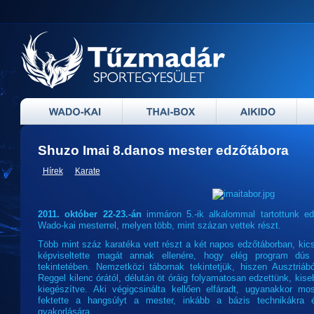
Shuzo Imai 8.danos mester edzőtábora
Hírek
Karate
2011. október 22-23.-án
immáron 5.-ik alkalommal tartottunk e
Wado-kai mesterrel, melyen több, mint százan vettek részt.
Több mint száz karatéka vett részt a két napos edzőtáborban, kic
képviseltette magát annak ellenére, hogy elég program dús
tekintetében. Nemzetközi tábornak tekintetjük, hiszen Ausztriáb
Reggel kilenc órától, délután öt óráig folyamatosan edzettünk, ki
kiegészítve. Aki végigcsinálta kellően elfáradt, ugyanakkor m
fektette a hangsúlyt a mester, inkább a bázis technikákra 
gyakorlására.