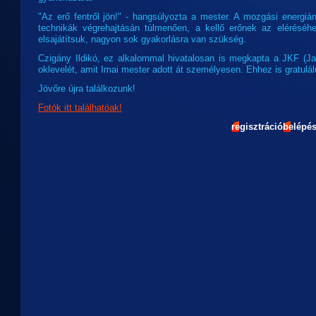
"Az erő fentről jön!" - hangsúlyozta a mester. A mozgási energi
technikák végrehajtásán túlmenően, a kellő erőnek az eléréséh
elsajátítsuk, nagyon sok gyakorlásra van szükség.
Czigány Ildikó, ez alkalommal hivatalosan is megkapta a JKF (Ja
oklevelét, amit Imai mester adott át személyesen. Ehhez is gratulál
Jövőre újra találkozunk!
Fotók itt találhatóak!
regisztráció
belépé